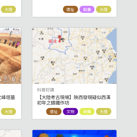
大陸
遺址
動畫
大陸
科普好讀
文峰塔墓
【大陸考古現場】陝西發現疑似西漢
初年之鑄鐵作坊
大陸
遺址
文物
新聞
大陸