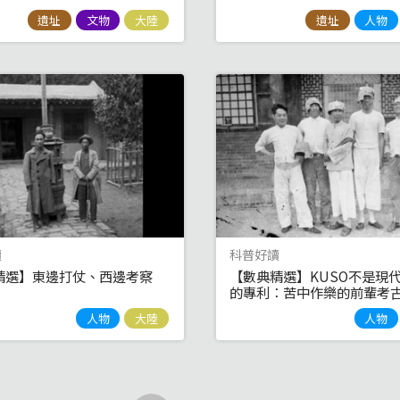
遺址
文物
大陸
遺址
人物
讀
科普好讀
精選】東邊打仗、西邊考察
【數典精選】KUSO不是現
的專利：苦中作樂的前輩考
人物
大陸
人物