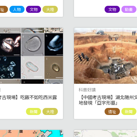
遺址
人物
文物
大陸
文物
動畫
讀
科普好讀
考古現場】吃飯不如吃西米露
【中國考古現場】湖北随州
地發現「亞字形墓」
新聞
大陸
遺址
新聞