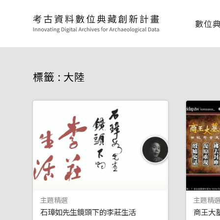
數位
標籤 : 大陸
主題精選
主題精
石璋如先生鏡頭下的李莊生活
商王大