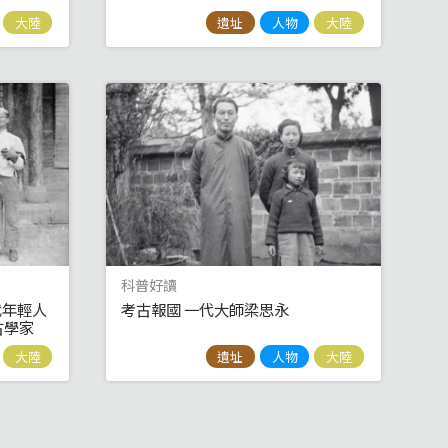
大陸
遺址
人物
大陸
科普好讀
代年輕人
考古報國 一代大師梁思永
古學家
大陸
遺址
人物
大陸