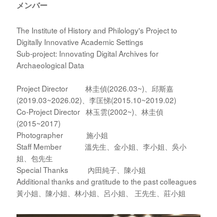
メンバー
The Institute of History and Philology's Project to
Digitally Innovative Academic Settings
Sub-project: Innovating Digital Archives for
Archaeological Data
Project Director 林圭偵(2026.03~)、邱斯嘉
(2019.03~2026.02)、李匡悌(2015.10~2019.02)
Co-Project Director 林玉雲(2002~)、林圭偵
(2015~2017)
Photographer 施小姐
Staff Member 溫先生、金小姐、李小姐、吳小
姐、包先生
Special Thanks 內田純子、陳小姐
Additional thanks and gratitude to the past colleagues
黃小姐、陳小姐、林小姐、呂小姐、 王先生、莊小姐