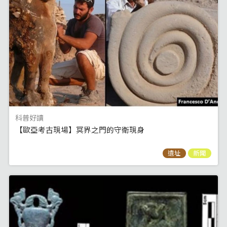
科普好讀
【歐亞考古現場】冥界之門的守衛現身
遺址
新聞