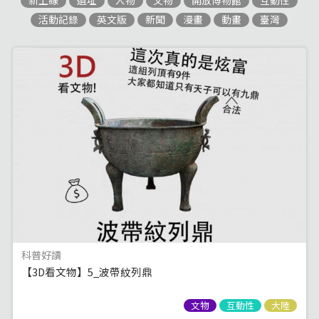
新上線
遺址
人物
文物
開放博物館
互動性
活動記錄
英文版
新聞
漫畫
動畫
臺灣
科普好讀
【3D看文物】5_波帶紋列鼎
文物
互動性
大陸