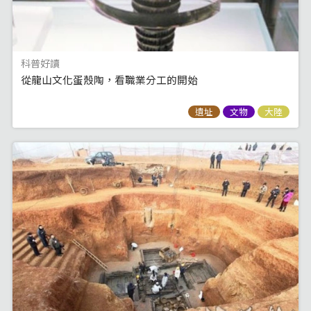
科普好讀
從龍山文化蛋殼陶，看職業分工的開始
遺址
文物
大陸