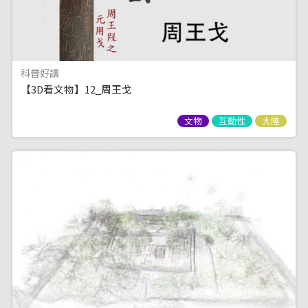
科普好讀
【3D看文物】12_周王戈
文物
互動性
大陸