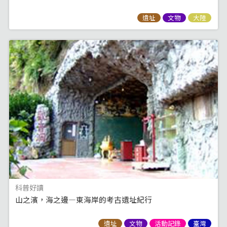
遺址
文物
大陸
科普好讀
山之濱，海之邊—東海岸的考古遺址紀行
遺址
文物
活動記錄
臺灣