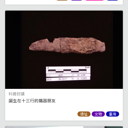
科普好讀
誕生在十三行的鐵器朋友
遺址
文物
臺灣