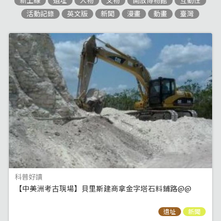
新上線
遺址
人物
文物
開放博物館
互動性
活動記錄
英文版
新聞
漫畫
動畫
臺灣
科普好讀
【中美洲考古現場】貝里斯建商拿金字塔石料鋪路@@
遺址
新聞