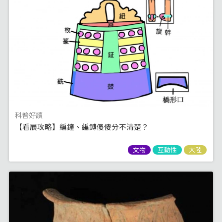
科普好讀
【看展攻略】編鐘、編鎛傻傻分不清楚？
文物
互動性
大陸