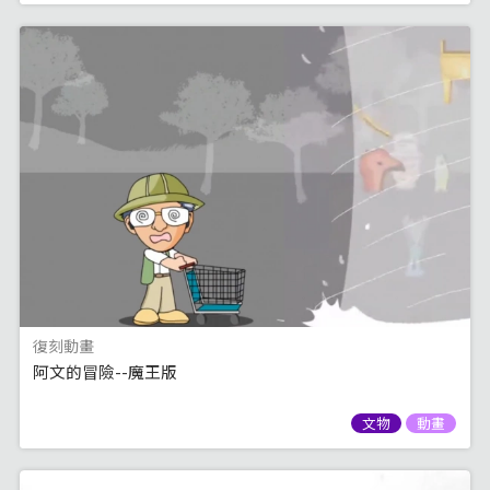
復刻動畫
阿文的冒險--魔王版
文物
動畫