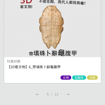
科普好讀
【3D看文物】6_帶填硃卜辭龜腹甲
文物
互動性
大陸
5
/
13