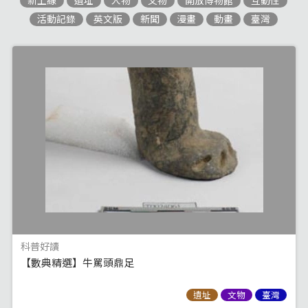
新上線
遺址
人物
文物
開放博物館
互動性
活動記錄
英文版
新聞
漫畫
動畫
臺灣
科普好讀
【數典精選】牛罵頭鼎足
遺址
文物
臺灣