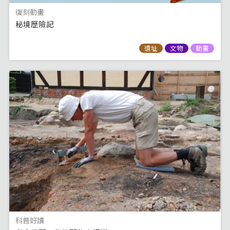
復刻動畫
秘境歷險記
遺址
文物
動畫
科普好讀