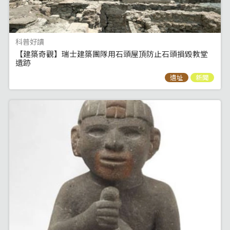
科普好讀
【建築奇觀】瑞士建築團隊用石頭屋頂防止石頭損毀教堂
遺跡
遺址
新聞