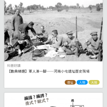
科普好讀
【數典精選】軍人湊一腳──河南小屯遺址歷史現場
遺址
人物
大陸