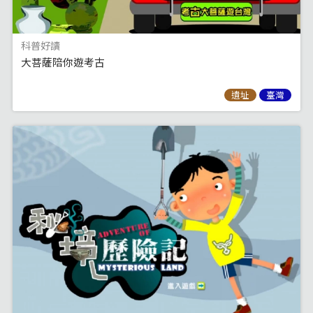
科普好讀
大菩薩陪你遊考古
遺址
臺灣