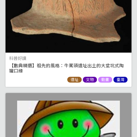
科普好讀
【數典精選】祖先的風格：牛罵頭遺址出土的大坌坑式陶
罐口緣
遺址
文物
動畫
臺灣