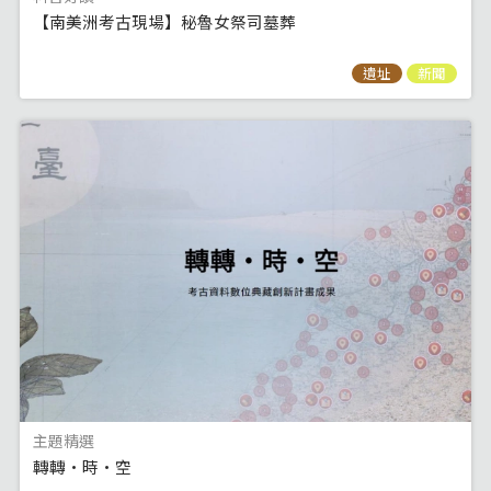
【南美洲考古現場】秘魯女祭司墓葬
遺址
新聞
主題精選
轉轉·時·空