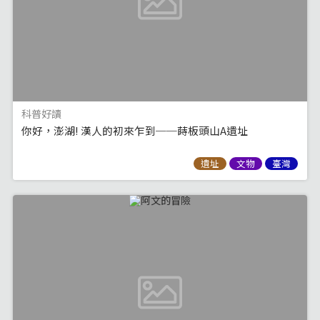
科普好讀
你好，澎湖! 漢人的初來乍到──蒔板頭山A遺址
遺址
文物
臺灣