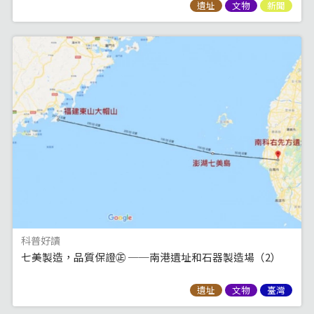
遺址
文物
新聞
科普好讀
七美製造，品質保證㊣ ──南港遺址和石器製造場（2）
遺址
文物
臺灣