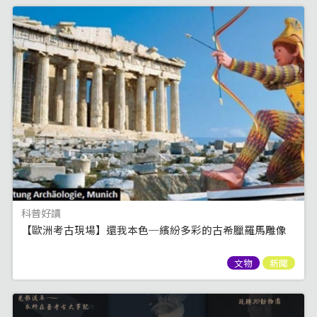
科普好讀
【歐洲考古現場】還我本色─繽紛多彩的古希臘羅馬雕像
文物
新聞