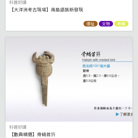
科普好讀
【大洋洲考古現場】南島語族新發現
遺址
文物
新聞
科普好讀
【數典精選】骨蝎首筓