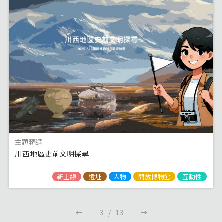
主題精選
川西地區史前文明探尋
新上線
遺址
人物
開放博物館
互動性
3
/
13