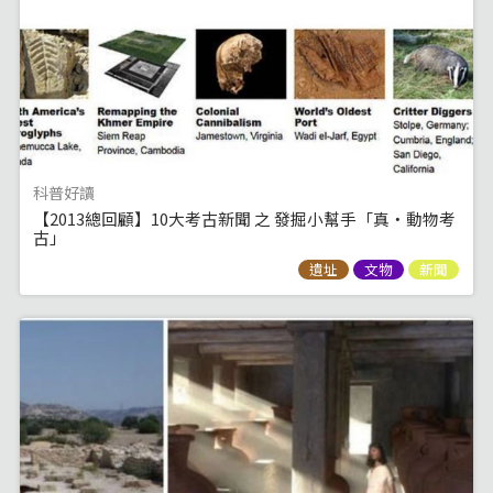
科普好讀
【2013總回顧】10大考古新聞 之 發掘小幫手「真‧動物考
古」
遺址
文物
新聞