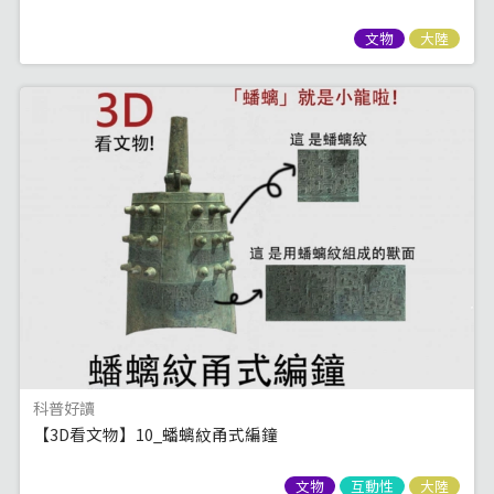
文物
大陸
科普好讀
【3D看文物】10_蟠螭紋甬式編鐘
文物
互動性
大陸