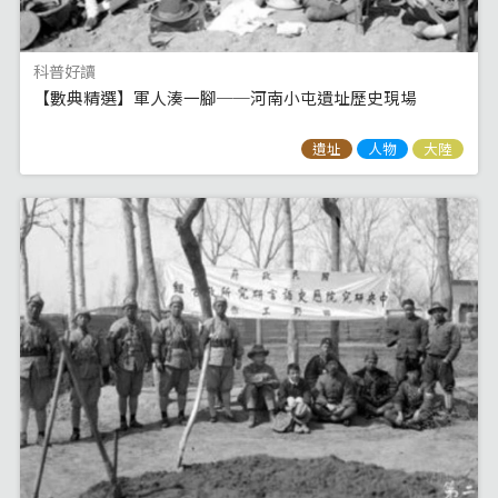
科普好讀
【數典精選】軍人湊一腳──河南小屯遺址歷史現場
遺址
人物
大陸