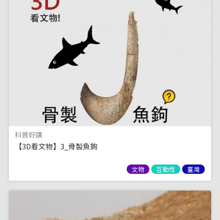
科普好讀
【3D看文物】3_骨製魚鉤
文物
互動性
臺灣