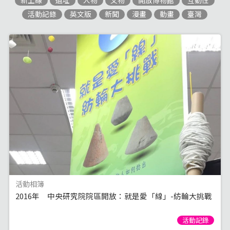
新上線
遺址
人物
文物
開放博物館
互動性
活動記錄
英文版
新聞
漫畫
動畫
臺灣
活動相簿
2016年 中央研究院院區開放：就是愛「線」-紡輪大挑戰
活動記錄